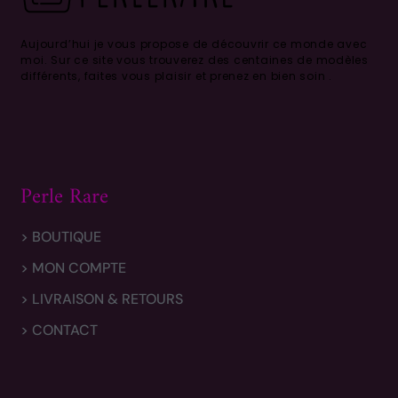
Aujourd’hui je vous propose de découvrir ce monde avec
moi.
Sur ce site vous trouverez des centaines de modèles
différents, faites vous plaisir et prenez en bien soin .
Perle Rare
> BOUTIQUE
> MON COMPTE
> LIVRAISON & RETOURS
> CONTACT