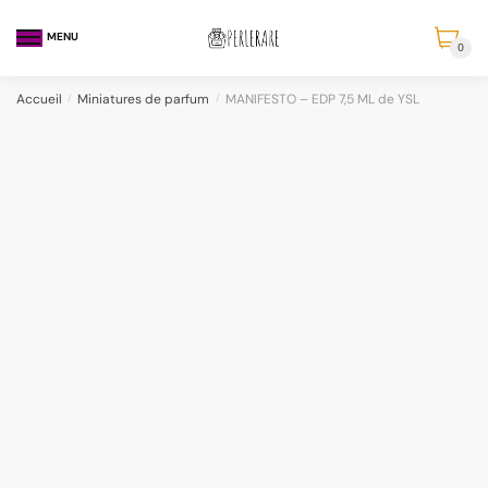
MENU
0
Accueil
/
Miniatures de parfum
/
MANIFESTO – EDP 7,5 ML de YSL