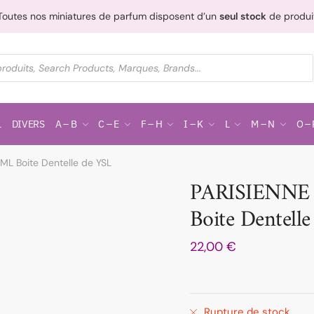
Toutes nos miniatures de parfum disposent d’un
seul stock
de produi
L
DIVERS
A – B
C – E
F – H
I – K
L
M – N
O – 
ML Boite Dentelle de YSL
PARISIENNE 
Boite Dentell
22,00
€
Rupture de stock