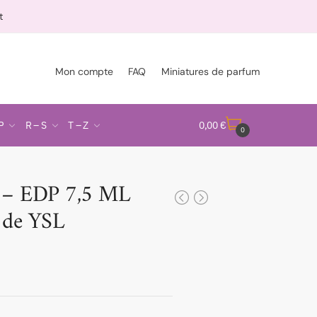
t
Mon compte
FAQ
Miniatures de parfum
P
R – S
T – Z
0,00
€
0
– EDP 7,5 ML
e de YSL