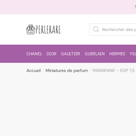
CHANEL
DIOR
GAULTIER
GUERLAIN
HERMES
YS
Accueil
Miniatures de parfum
PARISIENNE – EDP 7,5 
/
/