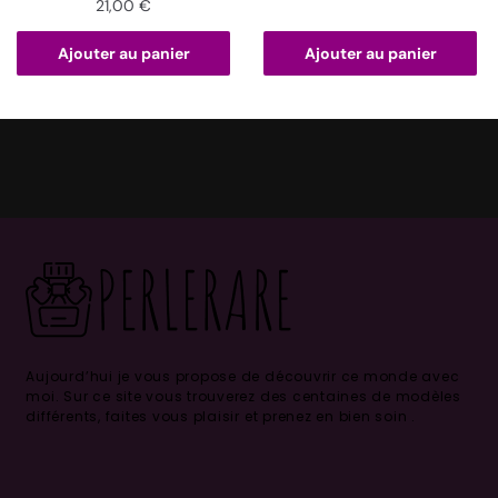
21,00
€
Ajouter au panier
Ajouter au panier
Aujourd’hui je vous propose de découvrir ce monde avec
moi.
Sur ce site vous trouverez des centaines de modèles
différents, faites vous plaisir et prenez en bien soin .