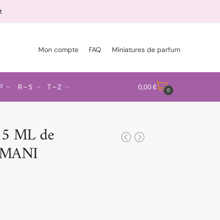
t
Mon compte
FAQ
Miniatures de parfum
P
R – S
T – Z
0,00
€
0
 5 ML de
RMANI