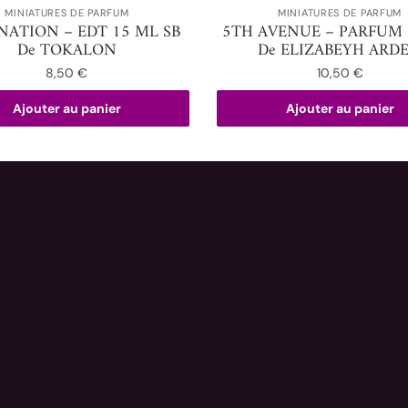
MINIATURES DE PARFUM
MINIATURES DE PARFUM
NATION – EDT 15 ML SB
5TH AVENUE – PARFUM 
De TOKALON
De ELIZABEYH ARD
8,50
€
10,50
€
Ajouter au panier
Ajouter au panier