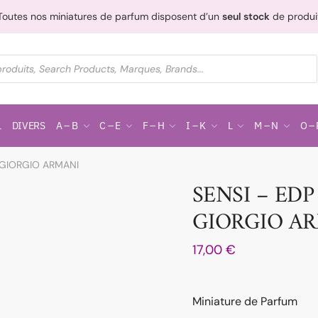
Toutes nos miniatures de parfum disposent d’un
seul stock
de produi
L
DIVERS
A – B
C – E
F – H
I – K
L
M – N
O – 
 GIORGIO ARMANI
SENSI – EDP
GIORGIO A
17,00
€
Miniature de Parfum