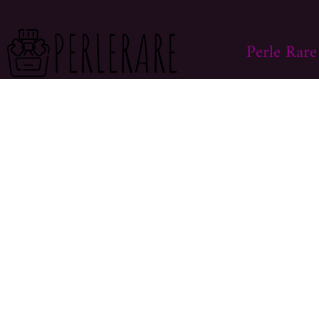
Perle Rare
> BOUTIQUE
Aujourd’hui je vous propose de découvrir
> MON COMP
ce monde avec moi.
Sur ce site vous
> LIVRAISON
trouverez des centaines de modèles
différents, faites vous plaisir et prenez
> CONTACT
en bien soin .
SENSI – EDP 5 ML de GIORGIO ARMAN