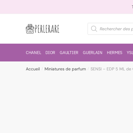
CHANEL
DIOR
GAULTIER
GUERLAIN
HERMES
YS
Accueil
Miniatures de parfum
SENSI – EDP 5 ML de
/
/