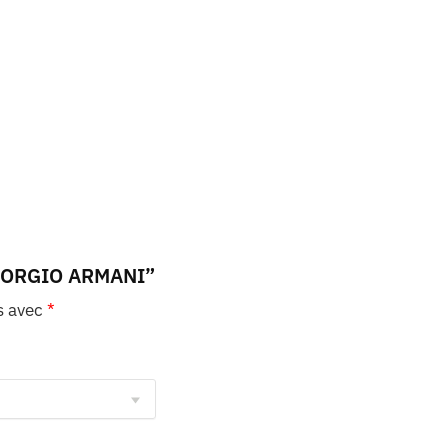
 GIORGIO ARMANI”
s avec
*