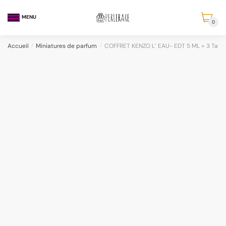
MENU
0
Accueil
/
Miniatures de parfum
/
COFFRET KENZO L’ EAU- EDT 5 ML + 3 Tat